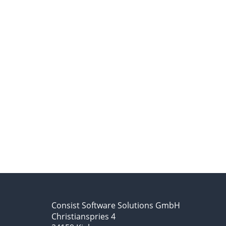
Wir schützen unsere Formulare vor der automatisierten Datenei
Consist Software Solutions GmbH
Christianspries 4