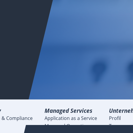
y
Managed Services
Unterne
 & Compliance
Application as a Service
Profil
Managed Operations
Team