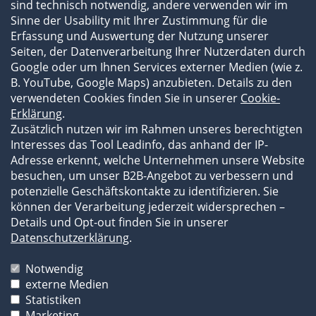
sind technisch notwendig, andere verwenden wir im
Fachartikel und Videos
Sinne der Usability mit Ihrer Zustimmung für die
Flyer und Broschüren
Erfassung und Auswertung der Nutzung unserer
Newsroom
Seiten, der Datenverarbeitung Ihrer Nutzerdaten durch
Subauftragnehmer
Google oder um Ihnen Services externer Medien (wie z.
B. YouTube, Google Maps) anzubieten. Details zu den
verwendeten Cookies finden Sie in unserer
Cookie-
Erklärung
.
Zusätzlich nutzen wir im Rahmen unseres berechtigten
Interesses das Tool Leadinfo, das anhand der IP-
Adresse erkennt, welche Unternehmen unsere Website
besuchen, um unser B2B-Angebot zu verbessern und
potenzielle Geschäftskontakte zu identifizieren. Sie
können der Verarbeitung jederzeit widersprechen –
Details und Opt-out finden Sie in unserer
Impressum
Datenschutzerklärung
.
Datenschutzerklärung
AGB
Notwendig
externe Medien
Die Bilder und Texte unserer Website sind
Statistiken
urheberrechtlich geschützt und dürfen durch Dritte
Marketing