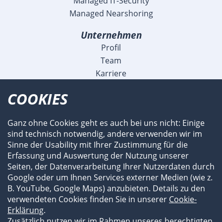
Managed IT-Security
Managed Nearshoring
Unternehmen
Profil
Team
Karriere
Blog
COOKIES
Veranstaltungen
Meldungen
Ganz ohne Cookies geht es auch bei uns nicht: Einige
Referenzen
sind technisch notwendig, andere verwenden wir im
Fachartikel und Videos
Sinne der Usability mit Ihrer Zustimmung für die
Flyer und Broschüren
Erfassung und Auswertung der Nutzung unserer
Newsroom
Seiten, der Datenverarbeitung Ihrer Nutzerdaten durch
Subauftragnehmer
Google oder um Ihnen Services externer Medien (wie z.
B. YouTube, Google Maps) anzubieten. Details zu den
verwendeten Cookies finden Sie in unserer
Cookie-
Erklärung
.
Zusätzlich nutzen wir im Rahmen unseres berechtigten