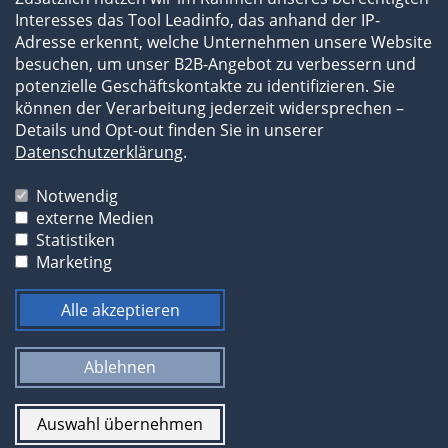
Interesses das Tool Leadinfo, das anhand der IP-
Adresse erkennt, welche Unternehmen unsere Website
besuchen, um unser B2B-Angebot zu verbessern und
potenzielle Geschäftskontakte zu identifizieren. Sie
können der Verarbeitung jederzeit widersprechen –
Details und Opt-out finden Sie in unserer
Impressum
Datenschutzerklärung
.
Datenschutzerklärung
AGB
Notwendig
externe Medien
Die Bilder und Texte unserer Website sind
Statistiken
urheberrechtlich geschützt und dürfen durch Dritte
Marketing
nicht ohne vorherige Erlaubnis weiterverwendet
werden.
Alle akzeptieren
Ablehnen
Consist World Group
Auswahl übernehmen
Consist weltweit