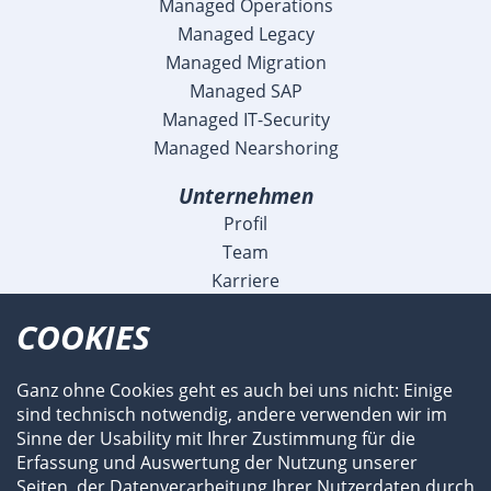
Managed Operations
Managed Legacy
Managed Migration
Managed SAP
Managed IT-Security
Managed Nearshoring
Unternehmen
Profil
Team
Karriere
Blog
COOKIES
Veranstaltungen
Meldungen
Ganz ohne Cookies geht es auch bei uns nicht: Einige
Referenzen
sind technisch notwendig, andere verwenden wir im
Fachartikel und Videos
Sinne der Usability mit Ihrer Zustimmung für die
Flyer und Broschüren
Erfassung und Auswertung der Nutzung unserer
Newsroom
Seiten, der Datenverarbeitung Ihrer Nutzerdaten durch