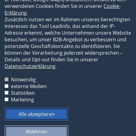
verwendeten Cookies finden Sie in unserer
Cookie-
Erklärung
.
Zusätzlich nutzen wir im Rahmen unseres berechtigten
Interesses das Tool Leadinfo, das anhand der IP-
Adresse erkennt, welche Unternehmen unsere Website
besuchen, um unser B2B-Angebot zu verbessern und
potenzielle Geschäftskontakte zu identifizieren. Sie
können der Verarbeitung jederzeit widersprechen –
Details und Opt-out finden Sie in unserer
Impressum
Datenschutzerklärung
.
Datenschutzerklärung
AGB
Notwendig
externe Medien
Die Bilder und Texte unserer Website sind
Statistiken
urheberrechtlich geschützt und dürfen durch Dritte
Marketing
nicht ohne vorherige Erlaubnis weiterverwendet
werden.
Alle akzeptieren
Ablehnen