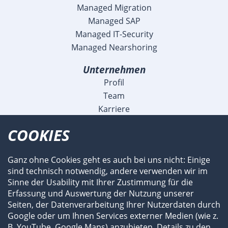
Managed Migration
Managed SAP
Managed IT-Security
Managed Nearshoring
Unternehmen
Profil
Team
Karriere
Blog
COOKIES
Veranstaltungen
Meldungen
Ganz ohne Cookies geht es auch bei uns nicht: Einige
Referenzen
sind technisch notwendig, andere verwenden wir im
Fachartikel und Videos
Sinne der Usability mit Ihrer Zustimmung für die
Flyer und Broschüren
Erfassung und Auswertung der Nutzung unserer
Newsroom
Seiten, der Datenverarbeitung Ihrer Nutzerdaten durch
Subauftragnehmer
Google oder um Ihnen Services externer Medien (wie z.
B. YouTube, Google Maps) anzubieten. Details zu den