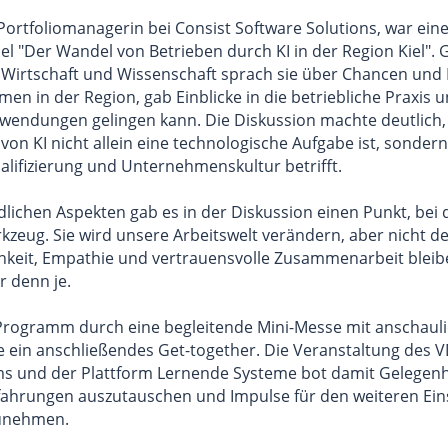
 Portfoliomanagerin bei Consist Software Solutions, war ein
el "Der Wandel von Betrieben durch KI in der Region Kiel"
s Wirtschaft und Wissenschaft sprach sie über Chancen un
en in der Region, gab Einblicke in die betriebliche Praxis u
Anwendungen gelingen kann. Die Diskussion machte deutlich,
 von KI nicht allein eine technologische Aufgabe ist, sonder
alifizierung und Unternehmenskultur betrifft.
dlichen Aspekten gab es in der Diskussion einen Punkt, bei d
erkzeug. Sie wird unsere Arbeitswelt verändern, aber nicht
chkeit, Empathie und vertrauensvolle Zusammenarbeit bleib
r denn je.
Programm durch eine begleitende Mini-Messe mit anschauli
ein anschließendes Get-together. Die Veranstaltung des V
s und der Plattform Lernende Systeme bot damit Gelegenhei
ahrungen auszutauschen und Impulse für den weiteren Eins
unehmen.