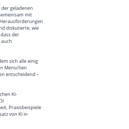
e der geladenen
. Gemeinsam mit
d Herausforderungen
nd diskutierte, wie
 dass der
n auch
em sich alle einig
 den Menschen
en entscheidend –
chen KI-
DI
t, Praxisbeispiele
atz von KI in