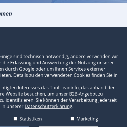
hmen
tungen
 Einige sind technisch notwendig, andere verwenden wir
n
ür die Erfassung und Auswertung der Nutzung unserer
n
ten durch Google oder um Ihnen Services externer
l und Videos
eten. Details zu den verwendeten Cookies finden Sie in
 Broschüren
m
htigten Interesses das Tool Leadinfo, das anhand der
re Website besuchen, um unser B2B-Angebot zu
gnehmer
u identifizieren. Sie können der Verarbeitung jederzeit
e in unserer
Datenschutzerklärung
.
orld Group
Consist weltweit
Statistiken
Marketing