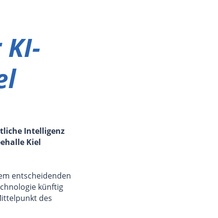
 KI-
el
liche Intelligenz
ehalle Kiel
inem entscheidenden
echnologie künftig
ittelpunkt des