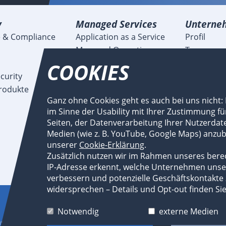
y
Managed Services
Unterne
 & Compliance
Application as a Service
Profil
Managed Operations
Team
Managed Legacy
Karriere
COOKIES
curity
Managed Migration
Blog
rodukte
Managed SAP
Veranstal
Ganz ohne Cookies geht es auch bei uns nicht:
Managed IT-Security
Meldunge
im Sinne der Usability mit Ihrer Zustimmung f
Managed Nearshoring
Referenze
Seiten, der Datenverarbeitung Ihrer Nutzerda
Fachartike
Medien (wie z. B. YouTube, Google Maps) anzubi
Flyer und
unserer
Cookie-Erklärung
.
Newsroo
Zusätzlich nutzen wir im Rahmen unseres berec
IP-Adresse erkennt, welche Unternehmen unse
Subauftra
verbessern und potenzielle Geschäftskontakte z
widersprechen – Details und Opt-out finden Si
Consist W
Notwendig
externe Medien
heberrechtlich geschützt und dürfen