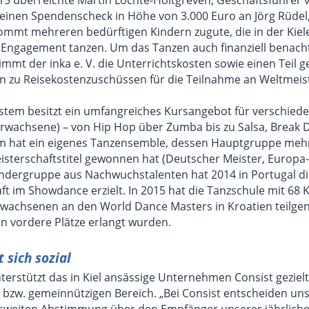
 einen Spendenscheck in Höhe von 3.000 Euro an Jörg Rüdel,
kommt mehreren bedürftigen Kindern zugute, die in der Kiel
Engagement tanzen. Um das Tanzen auch finanziell benacht
mmt der inka e. V. die Unterrichtskosten sowie einen Teil g
n zu Reisekostenzuschüssen für die Teilnahme an Weltmeis
stem besitzt ein umfangreiches Kursangebot für verschiede
Erwachsene) – von Hip Hop über Zumba bis zu Salsa, Break
em hat ein eigenes Tanzensemble, dessen Hauptgruppe meh
isterschaftstitel gewonnen hat (Deutscher Meister, Europa-
indergruppe aus Nachwuchstalenten hat 2014 in Portugal d
ft im Showdance erzielt. In 2015 hat die Tanzschule mit 68 
rwachsenen an den World Dance Masters in Kroatien teilge
n vordere Plätze erlangt wurden.
 sich sozial
nterstützt das in Kiel ansässige Unternehmen Consist gezielt
n bzw. gemeinnützigen Bereich. „Bei Consist entscheiden uns
weiten Abstimmung über den Empfänger unserer jährlich