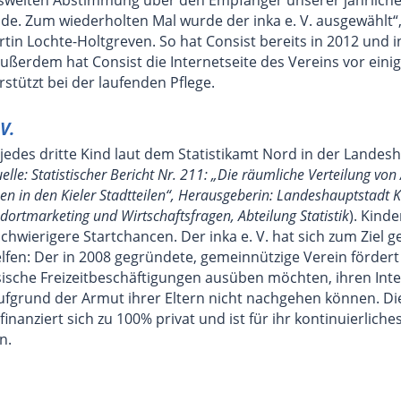
. Zum wiederholten Mal wurde der inka e. V. ausgewählt“, 
tin Lochte-Holtgreven. So hat Consist bereits in 2012 und i
ußerdem hat Consist die Internetseite des Vereins vor eini
stützt bei der laufenden Pflege.
V.
 jedes dritte Kind laut dem Statistikamt Nord in der Landes
elle: Statistischer Bericht Nr. 211: „Die räumliche Verteilung von 
n in den Kieler Stadtteilen“, Herausgeberin: Landeshauptstadt Ki
ortmarketing und Wirtschaftsfragen, Abteilung Statistik
). Kind
chwierigere Startchancen. Der inka e. V. hat sich zum Ziel g
elfen: Der in 2008 gegründete, gemeinnützige Verein fördert
ische Freizeitbeschäftigungen ausüben möchten, ihren Int
grund der Armut ihrer Eltern nicht nachgehen können. Die K
inanziert sich zu 100% privat und ist für ihr kontinuierlic
n.