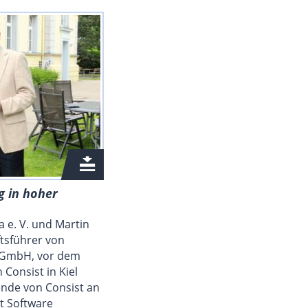
g in hoher
ka e. V. und Martin
tsführer von
s GmbH, vor dem
onsist in Kiel
ende von Consist an
st Software