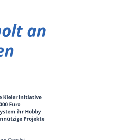
olt an
en
 Kieler Initiative
000 Euro
System ihr Hobby
innützige Projekte
von Consist