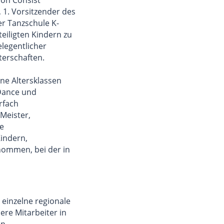
 1. Vorsitzender des
er Tanzschule K-
eiligten Kindern zu
elegentlicher
terschaften.
ne Altersklassen
 Dance und
rfach
Meister,
ie
Kindern,
nommen, bei der in
 einzelne regionale
ere Mitarbeiter in
en