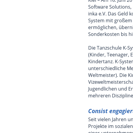
Software Solutions,
inka e.V. Das Geld 
System mit großem 
ermöglichen, überni
Sonderkosten bis hi
Die Tanzschule K-Sy
(Kinder, Teenager, 
Kindertanz. K-Syst
unterschiedliche Me
Weltmeister). Die K
Vizeweltmeisterscha
Jugendlichen und E
mehreren Diszipline
Consist engagiert
Seit vielen Jahren u
Projekte im soziale
einer unternehmens