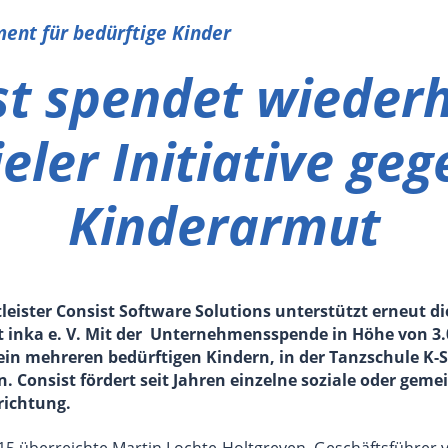
ent für bedürftige Kinder
st spendet wiederh
ieler Initiative geg
Kinderarmut
tleister Consist Software Solutions unterstützt erneut die
 inka e. V. Mit der Unternehmensspende in Höhe von 3.
ein mehreren bedürftigen Kindern, in der Tanzschule K-
 Consist fördert seit Jahren einzelne soziale oder geme
richtung.
2015 überreichte Martin Lochte-Holtgreven, Geschäftsführer 