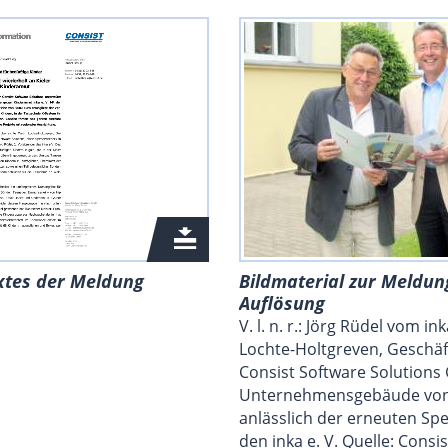
xtes der Meldung
Bildmaterial zur Meldun
Auflösung
V. l. n. r.: Jörg Rüdel vom in
Lochte-Holtgreven, Geschäf
Consist Software Solution
Unternehmensgebäude von C
anlässlich der erneuten Sp
den inka e. V. Quelle: Consi