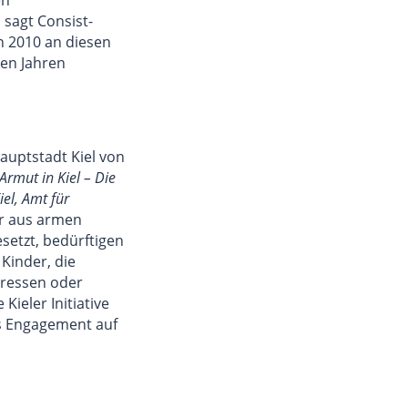
sagt Consist-
n 2010 an diesen
gen Jahren
hauptstadt Kiel von
Armut in Kiel – Die
el, Amt für
er aus armen
esetzt, bedürftigen
 Kinder, die
eressen oder
ieler Initiative
hes Engagement auf