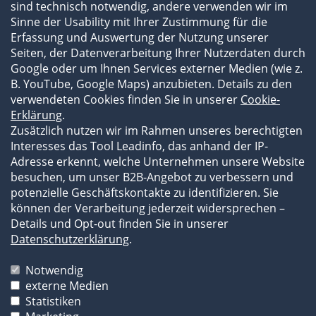
sind technisch notwendig, andere verwenden wir im
Fachartikel und Videos
Sinne der Usability mit Ihrer Zustimmung für die
Flyer und Broschüren
Erfassung und Auswertung der Nutzung unserer
Newsroom
Seiten, der Datenverarbeitung Ihrer Nutzerdaten durch
Subauftragnehmer
Google oder um Ihnen Services externer Medien (wie z.
B. YouTube, Google Maps) anzubieten. Details zu den
verwendeten Cookies finden Sie in unserer
Cookie-
Erklärung
.
Zusätzlich nutzen wir im Rahmen unseres berechtigten
Interesses das Tool Leadinfo, das anhand der IP-
Adresse erkennt, welche Unternehmen unsere Website
besuchen, um unser B2B-Angebot zu verbessern und
potenzielle Geschäftskontakte zu identifizieren. Sie
können der Verarbeitung jederzeit widersprechen –
Details und Opt-out finden Sie in unserer
Impressum
Datenschutzerklärung
.
Datenschutzerklärung
AGB
Notwendig
externe Medien
Die Bilder und Texte unserer Website sind
Statistiken
urheberrechtlich geschützt und dürfen durch Dritte