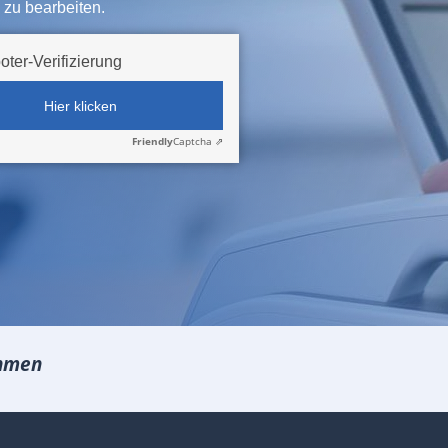
 zu bearbeiten.
oter-Verifizierung
Hier klicken
Friendly
Captcha ⇗
hmen