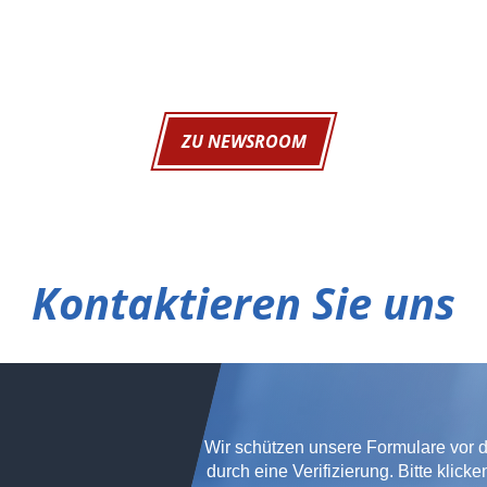
ZU NEWSROOM
Kontaktieren Sie uns
Wir schützen unsere Formulare vor 
durch eine Verifizierung. Bitte klic