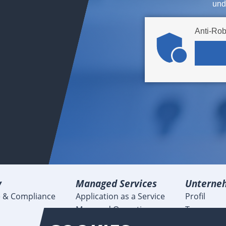
und
Anti-Rob
y
Managed Services
Unterne
 & Compliance
Application as a Service
Profil
Managed Operations
Team
Managed Legacy
Karriere