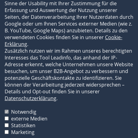
Sinne der Usability mit Ihrer Zustimmung für die
Flyer und Broschüren
Erfassung und Auswertung der Nutzung unserer
Newsroom
Seiten, der Datenverarbeitung Ihrer Nutzerdaten durch
Subauftragnehmer
Google oder um Ihnen Services externer Medien (wie z.
B. YouTube, Google Maps) anzubieten. Details zu den
verwendeten Cookies finden Sie in unserer
Cookie-
Erklärung
.
Zusätzlich nutzen wir im Rahmen unseres berechtigten
Interesses das Tool Leadinfo, das anhand der IP-
Adresse erkennt, welche Unternehmen unsere Website
besuchen, um unser B2B-Angebot zu verbessern und
potenzielle Geschäftskontakte zu identifizieren. Sie
können der Verarbeitung jederzeit widersprechen –
Details und Opt-out finden Sie in unserer
Impressum
Datenschutzerklärung
.
Datenschutzerklärung
AGB
Notwendig
externe Medien
Die Bilder und Texte unserer Website sind
Statistiken
urheberrechtlich geschützt und dürfen durch Dritte
Marketing